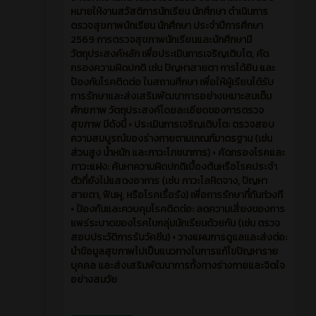
🧑‍⚕️ตรวจสุขภาพนักเรียน นักศึกษา ประจำปีการศึกษา
2569🧑‍⚕️ ⌚️วันที่ 21 กรกฎาคม 2569 🏫 วิทยาลัย
อาชีวศึกษาแพร่ โดยนายอนรรฆ ชนาธินาถพงศ์ มอบ
หมายให้งานสวัสดิการนักเรียน นักศึกษา ดำเนินการ
ตรวจสุขภาพนักเรียน นักศึกษา ประจำปีการศึกษา
2569 การตรวจสุขภาพนักเรียนและนักศึกษามี
วัตถุประสงค์หลัก เพื่อประเมินการเจริญเติบโต, คัด
กรองความผิดปกติ เช่น ปัญหาสายตา การได้ยิน และ
ป้องกันโรคติดต่อ ในสถานศึกษา เพื่อให้ผู้เรียนได้รับ
การรักษาและส่งเสริมพัฒนาการอย่างเหมาะสมเต็ม
ศักยภาพ วัตถุประสงค์โดยละเอียดของการตรวจ
สุขภาพ มีดังนี้ • ประเมินการเจริญเติบโต: ตรวจสอบ
ความสมบูรณ์ของร่างกายตามเกณฑ์มาตรฐาน (เช่น
ส่วนสูง น้ำหนัก และภาวะโภชนาการ) • คัดกรองโรคและ
ภาวะแฝง: ค้นหาความผิดปกติเบื้องต้นหรือโรคประจำ
ตัวที่ยังไม่แสดงอาการ (เช่น ภาวะโลหิตจาง, ปัญหา
สายตา, ฟันผุ, หรือโรคเรื้อรัง) เพื่อการรักษาที่ทันท่วงที
• ป้องกันและควบคุมโรคติดต่อ: ลดความเสี่ยงของการ
แพร่ระบาดของโรคในกลุ่มนักเรียนด้วยกัน (เช่น ตรวจ
สอบประวัติการรับวัคซีน) • วางแผนการดูแลและส่งต่อ: