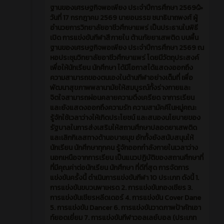
🥳การแข่งขันกีฬาสีภายใน ต้านภัยยาเสพติด บนพื้น
ฐานของเศรษฐกิจพอเพียง ประจำปีการศึกษา 2569🥳
วันที่ 17 กรกฎาคม 2569 นายอนรรฆ ชนาธินาถพงศ์ ผู้
อำนวยการวิทยาลัยอาชีวศึกษาแพร่ เป็นประธานในพิธี
เปิด การแข่งขันกีฬาสีภายใน ต้านภัยยาเสพติด บนพื้น
ฐานของเศรษฐกิจพอเพียง ประจำปีการศึกษา 2569 ณ
หอประชุมวิทยาลัยอาชีวศึกษาแพร่ โดยมีวัตถุประสงค์
เพื่อให้นักเรียน นักศึกษา ได้มีโอกาสได้แสดงออกถึง
ความสามารถของตนเองในด้านกีฬาอย่างเต็มที่ เพื่อ
พัฒนาสุขภาพพลานามัยให้สมบูรณ์ทั้งร่างกายและ
จิตใจสามารถผ่อนคลายความตึงเครียด จาการเรียน
และยังแสดงออกถึงความรัก ความสามัคคีในหมู่คณะ
รู้จักใช้เวลาว่างให้เกิดประโยชน์ และสนองนโยบายของ
รัฐบาลในการส่งเสริมให้สถานศึกษาปลอดยาเสพติด
และเลิกกิเลสทางด้านอบายมุข อักทั้งยังสนับสนุนให้
นักเรียน นักศึกษาทุกคน รู้จักออกกำลังกายในเวลาว่าง
นอกเหนือจากการเรียน เป็นแนวปฏิบัติของสถานศึกษาที่
ที่มีคุณค่าต่อนักเรียน นักศึกษา ที่ดีที่สุด การจัดการ